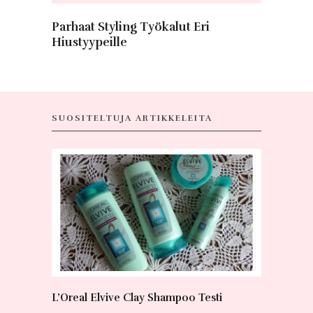
Parhaat Styling Työkalut Eri
Hiustyypeille
SUOSITELTUJA ARTIKKELEITA
L’Oreal Elvive Clay Shampoo Testi
Mitä voi 