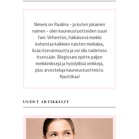
Nimeni on Pauliina – ja kuten jokainen
nainen – olen kauneustuotteiden suuri
fani. Virheetön, häikäisevä meikki
kohentaa kaikkien naisten mielialaa,
lisää itsevarmuutta ja voi olla taideteos
itsessään. Blogissani opitte paljon
meikkiniksejä ja hyödyllisiä vinkkejä,
plus arvosteluja kauneustuotteista.
Nauttikaa!
UUDET ARTIKKELIT