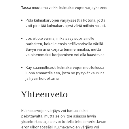
Tässä muutama vinkki kulmakarvojen värjäykseen:
Pidä kulmakarvojen värjäyssettiä kotona, jotta
voit piristää kulmakarvojesi väriä milloin haluat.
Jos et ole varma, mikä sävy sopii sinulle
parhaiten, kokeile ensin hellävaraisella värillä.
Sävyn voi aina korjata tummemmaksi, mutta
valoisemmaksi korjaaminen voi olla haastavaa.
Käy säännöllisesti kulmakarvojen muotoilussa
luona ammattilaisen, jotta ne pysyvät kauniina
ja hyvin hoidettuina.
Yhteenveto
Kulmakarvojen värjäys voi tuntua aluksi
pelottavalta, mutta se on itse asiassa hyvin
yksinkertaista ja se voi todella tehdä merkittävän
eron ulkonäössäsi. Kulmakarvojen värjäys voi