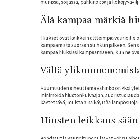
munissa, soijassa, pähkinöissä ja kokojyvävilj
Älä kampaa märkiä hi
Hiukset ovat kaikkein altteimpia vaurioille o
kampaamista suoraan suihkun jälkeen. Sen sij
kampaa hiuksiasi kampaamiseen, kun ne ovat
Vältä ylikuumenemist
Kuumuuden aiheuttama vahinko on yksi ylei
minimoida hiustenkuivaajan, suoristusraudan
käytettävä, muista aina käyttää lämpösuoja-
Hiusten leikkaus säänn
Kohdatut ja vaurioituneet latvat voivat aihe