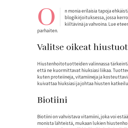
O
n monia erilaisia tapoja ehkäis
blogikirjoituksessa, jossa kerr
kiiltävinä ja vahvoina. Lue et
parhaiten.
Valitse oikeat hiustuot
Hiustenhoitotuotteiden valinnassa tärkeintä 
että ne kuormittavat hiuksiasi liikaa. Tuottee
kuten proteiineja, vitamiineja ja kosteuttavia 
kuivattaa hiuksiasi ja johtaa hiusten katkeil
Biotiini
Biotiini on vahvistava vitamiini, joka voi est
monista lähteistä, mukaan lukien hiustenhoit