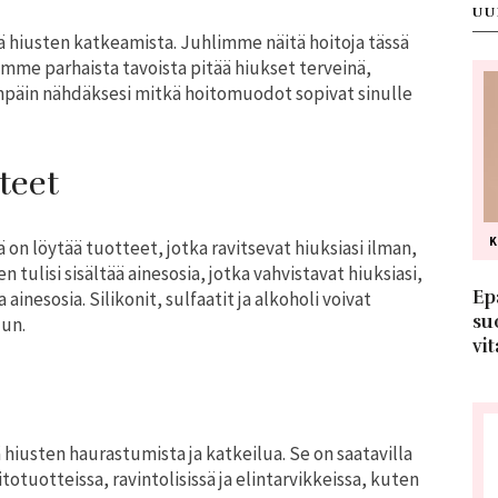
UU
tä hiusten katkeamista. Juhlimme näitä hoitoja tässä
omme parhaista tavoista pitää hiukset terveinä,
eenpäin nähdäksesi mitkä hoitomuodot sopivat sinulle
teet
on löytää tuotteet, jotka ravitsevat hiuksiasi ilman,
n tulisi sisältää ainesosia, jotka vahvistavat hiuksiasi,
Ep
ainesosia. Silikonit, sulfaatit ja alkoholi voivat
su
uun.
vit
ää hiusten haurastumista ja katkeilua. Se on saatavilla
otuotteissa, ravintolisissä ja elintarvikkeissa, kuten