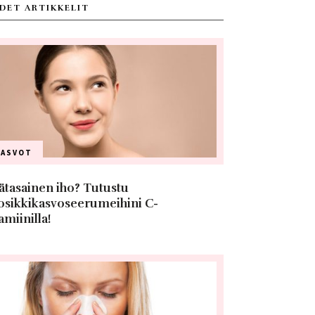
DET ARTIKKELIT
KASVOT
ätasainen iho? Tutustu
osikkikasvoseerumeihini C-
amiinilla!