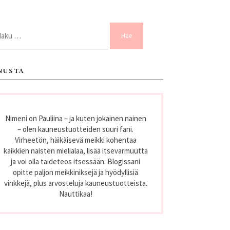
ku:
NUSTA
Nimeni on Pauliina – ja kuten jokainen nainen
– olen kauneustuotteiden suuri fani.
Virheetön, häikäisevä meikki kohentaa
kaikkien naisten mielialaa, lisää itsevarmuutta
ja voi olla taideteos itsessään. Blogissani
opitte paljon meikkiniksejä ja hyödyllisiä
vinkkejä, plus arvosteluja kauneustuotteista.
Nauttikaa!