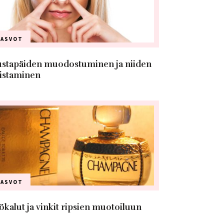
KASVOT
stapäiden muodostuminen ja niiden
istaminen
KASVOT
ökalut ja vinkit ripsien muotoiluun