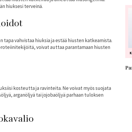
n hiuksesi terveinä.
hoidot
n tapa vahvistaa hiuksia ja estää hiusten katkeamista.
 proteiinitekijöitä, voivat auttaa parantamaan hiusten
Pa
iuksiisi kosteutta ja ravinteita. Ne voivat myös suojata
söljyä, arganöljyä tai jojobaöljyä parhaan tuloksen
okavalio