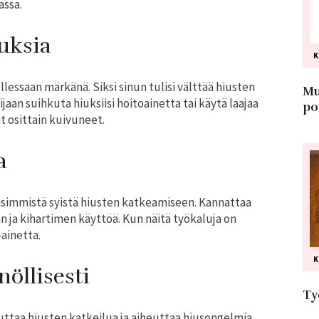
assa.
uksia
llessaan märkänä. Siksi sinun tulisi välttää hiusten
Mu
aan suihkuta hiuksiisi hoitoainetta tai käytä laajaa
po
 osittain kuivuneet.
a
simmistä syistä hiusten katkeamiseen. Kannattaa
 ja kihartimen käyttöä. Kun näitä työkaluja on
ainetta.
öllisesti
Ty
uttaa hiusten katkeilua ja aiheuttaa hiusongelmia.