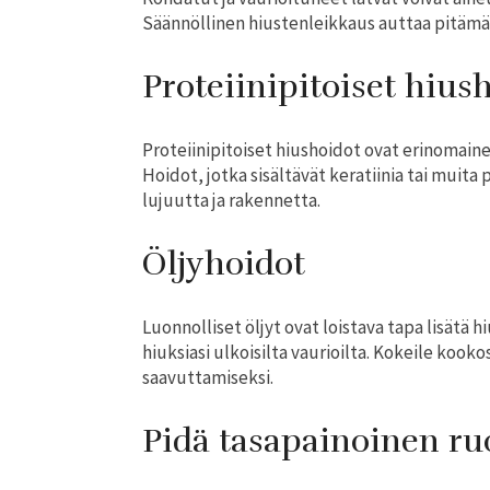
Säännöllinen hiustenleikkaus auttaa pitämää
Proteiinipitoiset hius
Proteiinipitoiset hiushoidot ovat erinomaine
Hoidot, jotka sisältävät keratiinia tai muita
lujuutta ja rakennetta.
Öljyhoidot
Luonnolliset öljyt ovat loistava tapa lisätä h
hiuksiasi ulkoisilta vaurioilta. Kokeile kooko
saavuttamiseksi.
Pidä tasapainoinen ru