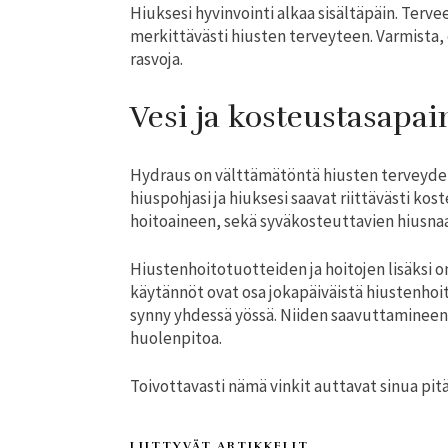
Hiuksesi hyvinvointi alkaa sisältäpäin. Terve
merkittävästi hiusten terveyteen. Varmista, et
rasvoja.
Vesi ja kosteustasapai
Hydraus on välttämätöntä hiusten terveydelle.
hiuspohjasi ja hiuksesi saavat riittävästi k
hoitoaineen, sekä syväkosteuttavien hiusna
Hiustenhoitotuotteiden ja hoitojen lisäksi 
käytännöt ovat osa jokapäiväistä hiustenhoito
synny yhdessä yössä. Niiden saavuttamineen t
huolenpitoa.
Toivottavasti nämä vinkit auttavat sinua pit
LIITTYVÄT ARTIKKELIT