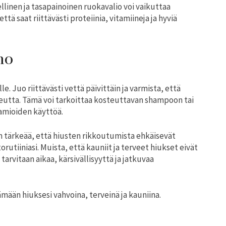
ellinen ja tasapainoinen ruokavalio voi vaikuttaa
tä saat riittävästi proteiinia, vitamiineja ja hyviä
no
 Juo riittävästi vettä päivittäin ja varmista, että
osteutta. Tämä voi tarkoittaa kosteuttavan shampoon tai
amioiden käyttöä.
on tärkeää, että hiusten rikkoutumista ehkäisevät
rutiiniasi. Muista, että kauniit ja terveet hiukset eivät
arvitaan aikaa, kärsivällisyyttä ja jatkuvaa
ämään hiuksesi vahvoina, terveinä ja kauniina.