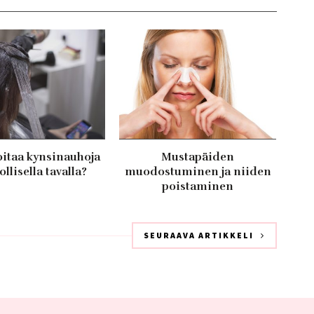
oitaa kynsinauhoja
Mustapäiden
llisella tavalla?
muodostuminen ja niiden
poistaminen
SEURAAVA ARTIKKELI