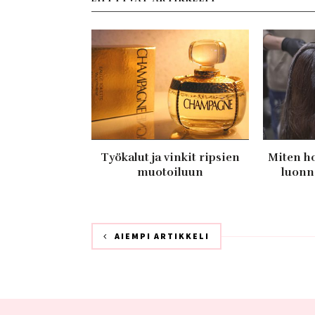
Työkalut ja vinkit ripsien
Miten h
muotoiluun
luonno
AIEMPI ARTIKKELI