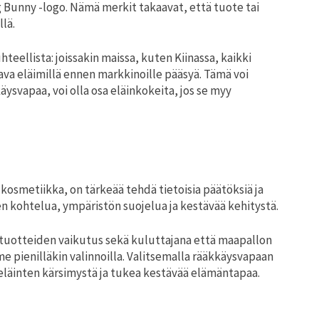
g Bunny -logo. Nämä merkit takaavat, että tuote tai
lä.
teellista: joissakin maissa, kuten Kiinassa, kaikki
va eläimillä ennen markkinoille pääsyä. Tämä voi
äysvapaa, voi olla osa eläinkokeita, jos se myy
 kosmetiikka, on tärkeää tehdä tietoisia päätöksiä ja
en kohtelua, ympäristön suojelua ja kestävää kehitystä.
tuotteiden vaikutus sekä kuluttajana että maapallon
 pienilläkin valinnoilla. Valitsemalla rääkkäysvapaan
läinten kärsimystä ja tukea kestävää elämäntapaa.