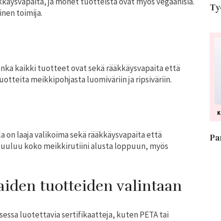
käysvapaita, ja monet tuotteista ovat myös vegaanisia.
Ty
nen toimija.
jonka kaikki tuotteet ovat sekä rääkkäysvapaita että
uotteita meikkipohjasta luomiväriin ja ripsiväriin.
a on laaja valikoima sekä rääkkäysvapaita että
Pa
 kuuluu koko meikkirutiini alusta loppuun, myös
iden tuotteiden valintaan
essa luotettavia sertifikaatteja, kuten PETA tai