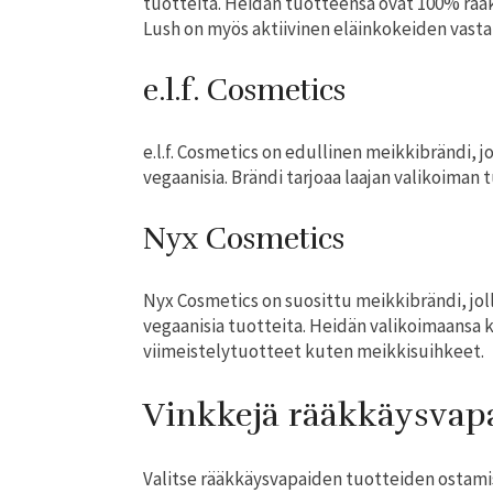
tuotteita. Heidän tuotteensa ovat 100% rääk
Lush on myös aktiivinen eläinkokeiden vastai
e.l.f. Cosmetics
e.l.f. Cosmetics on edullinen meikkibrändi, 
vegaanisia. Brändi tarjoaa laajan valikoiman t
Nyx Cosmetics
Nyx Cosmetics on suosittu meikkibrändi, joll
vegaanisia tuotteita. Heidän valikoimaansa
viimeistelytuotteet kuten meikkisuihkeet.
Vinkkejä rääkkäysvapa
Valitse rääkkäysvapaiden tuotteiden ostamis