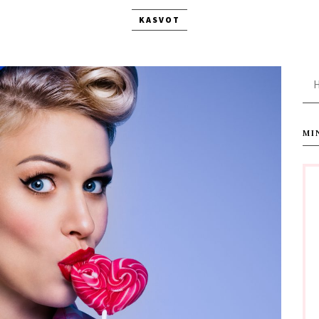
KASVOT
Ha
MI