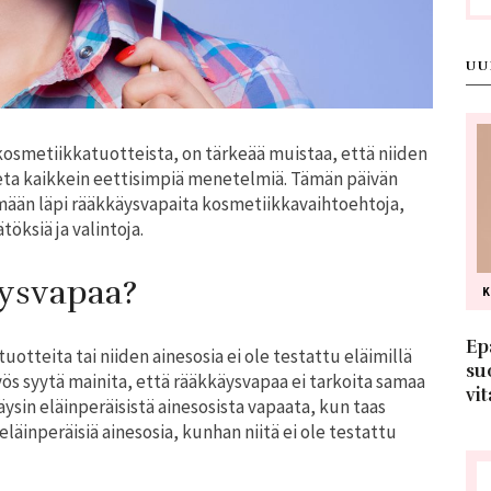
UU
kosmetiikkatuotteista, on tärkeää muistaa, että niiden
eta kaikkein eettisimpiä menetelmiä. Tämän päivän
ymään läpi rääkkäysvapaita kosmetiikkavaihtoehtoja,
töksiä ja valintoja.
äysvapaa?
Ep
otteita tai niiden ainesosia ei ole testattu eläimillä
su
s syytä mainita, että rääkkäysvapaa ei tarkoita samaa
vit
ysin eläinperäisistä ainesosista vapaata, kun taas
eläinperäisiä ainesosia, kunhan niitä ei ole testattu