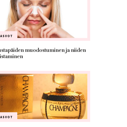
KASVOT
stapäiden muodostuminen ja niiden
istaminen
KASVOT