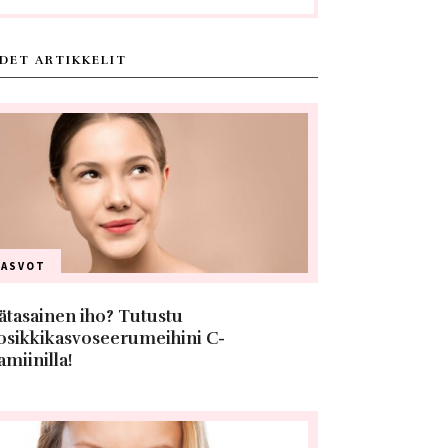
DET ARTIKKELIT
KASVOT
ätasainen iho? Tutustu
osikkikasvoseerumeihini C-
amiinilla!