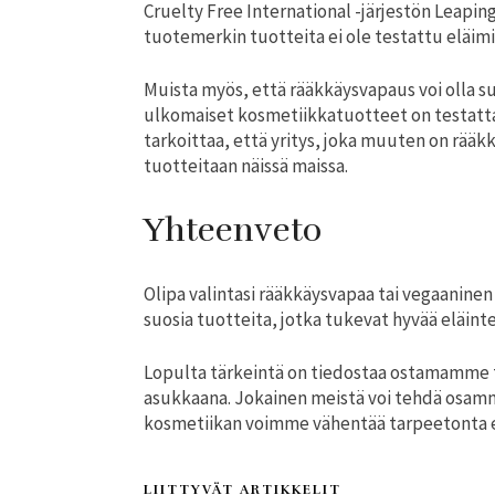
Cruelty Free International -järjestön Leapin
tuotemerkin tuotteita ei ole testattu eläimil
Muista myös, että rääkkäysvapaus voi olla suh
ulkomaiset kosmetiikkatuotteet on testatta
tarkoittaa, että yritys, joka muuten on rääkk
tuotteitaan näissä maissa.
Yhteenveto
Olipa valintasi rääkkäysvapaa tai vegaaninen
suosia tuotteita, jotka tukevat hyvää eläint
Lopulta tärkeintä on tiedostaa ostamamme 
asukkaana. Jokainen meistä voi tehdä osamme
kosmetiikan voimme vähentää tarpeetonta e
LIITTYVÄT ARTIKKELIT