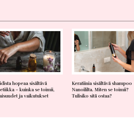
idista hopeaa sisältävä
Keratiinia sisältävä shampoo
tiikka – kuinka se toimii,
Nanoililta. Miten se toimii?
isuudet ja vaikutukset
Tulisiko sitä ostaa?