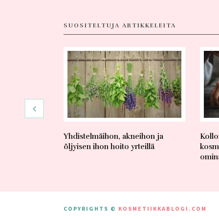
SUOSITELTUJA ARTIKKELEITA
Yhdistelmäihon, akneihon ja
Kollo
öljyisen ihon hoito yrteillä
kosme
omina
COPYRIGHTS ©
KOSMETIIKKABLOGI.COM