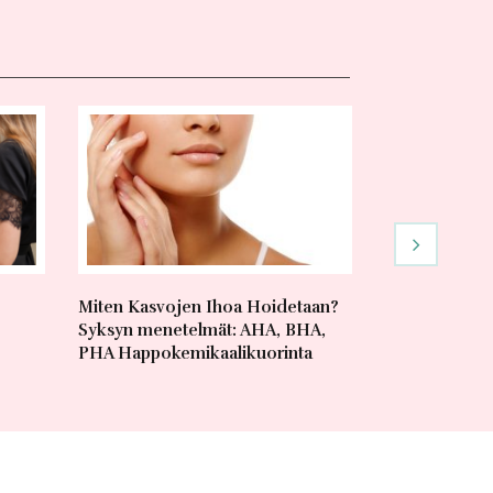
Miten Kasvojen Ihoa Hoidetaan?
Virheetön Mas
Syksyn menetelmät: AHA, BHA,
Sen!
PHA Happokemikaalikuorinta