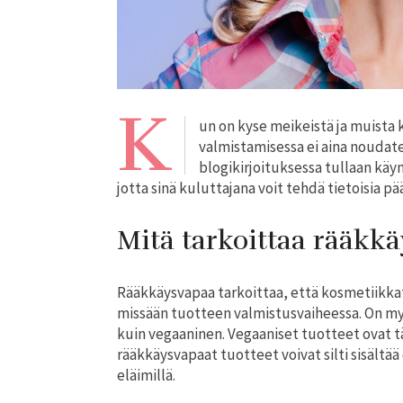
K
un on kyse meikeistä ja muista 
valmistamisessa ei aina noudat
blogikirjoituksessa tullaan kä
jotta sinä kuluttajana voit tehdä tietoisia pää
Mitä tarkoittaa rääkk
Rääkkäysvapaa tarkoittaa, että kosmetiikkatu
missään tuotteen valmistusvaiheessa. On myö
kuin vegaaninen. Vegaaniset tuotteet ovat tä
rääkkäysvapaat tuotteet voivat silti sisältää 
eläimillä.