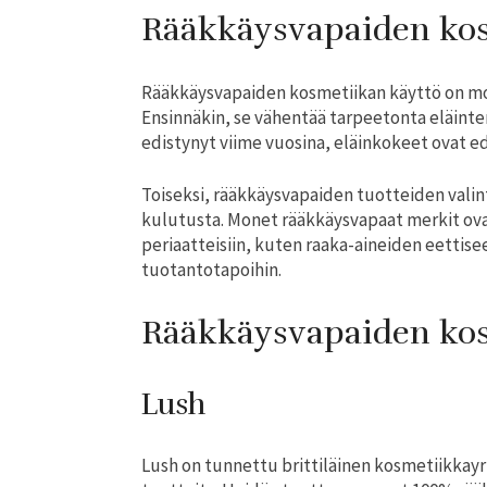
Rääkkäysvapaiden ko
Rääkkäysvapaiden kosmetiikan käyttö on moni
Ensinnäkin, se vähentää tarpeetonta eläinte
edistynyt viime vuosina, eläinkokeet ovat ede
Toiseksi, rääkkäysvapaiden tuotteiden valin
kulutusta. Monet rääkkäysvapaat merkit ov
periaatteisiin, kuten raaka-aineiden eettise
tuotantotapoihin.
Rääkkäysvapaiden kos
Lush
Lush on tunnettu brittiläinen kosmetiikkayri