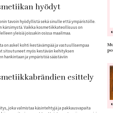
smetiikan hyödyt
n tavoin hyödyllistä sekä sinulle että ympäristölle.
n kärsimystä. Vaikka kosmetiikkateollisuus on
lleen yleisiä joissakin osissa maailmaa.
Mu
ta on askel kohti kestävämpää ja vastuullisempaa
po
at sitoutuneet myös kestävän kehityksen
en hankintaan ja ympäristöä säästäviin
metiikkabrändien esittely
tys, joka valmistaa käsintehtyjä ja pakkausvapaita