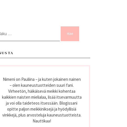
ku:
NUSTA
Nimeni on Pauliina – ja kuten jokainen nainen
– olen kauneustuotteiden suuri fani.
Virheetön, häikäisevä meikki kohentaa
kaikkien naisten mielialaa, lisää itsevarmuutta
ja voi olla taideteos itsessään. Blogissani
opitte paljon meikkiniksejä ja hyödyllisiä
vinkkejä, plus arvosteluja kauneustuotteista.
Nauttikaa!