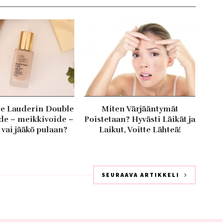
ee Lauderin Double
Miten Värjääntymät
e – meikkivoide –
Poistetaan? Hyvästi Läikät ja
 vai jääkö pulaan?
Laikut, Voitte Lähteä!
SEURAAVA ARTIKKELI