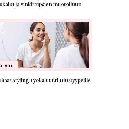
ökalut ja vinkit ripsien muotoiluun
KASVOT
rhaat Styling Työkalut Eri Hiustyypeille