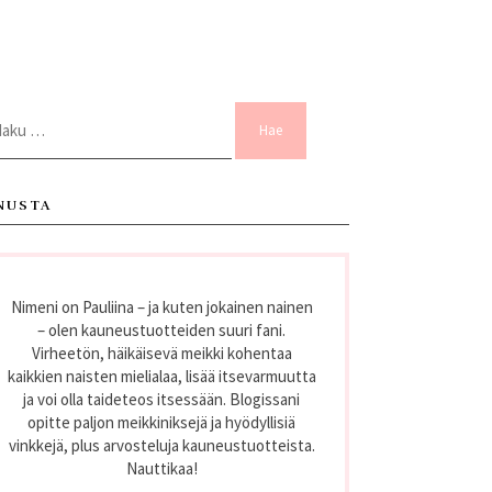
ku:
NUSTA
Nimeni on Pauliina – ja kuten jokainen nainen
– olen kauneustuotteiden suuri fani.
Virheetön, häikäisevä meikki kohentaa
kaikkien naisten mielialaa, lisää itsevarmuutta
ja voi olla taideteos itsessään. Blogissani
opitte paljon meikkiniksejä ja hyödyllisiä
vinkkejä, plus arvosteluja kauneustuotteista.
Nauttikaa!