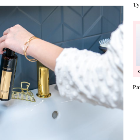
Ty
Pa