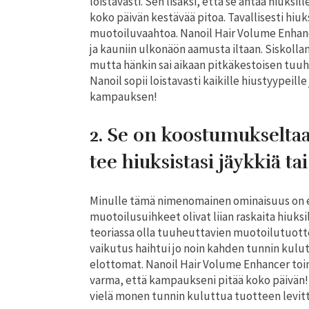
loistavasti. Sen lisäksi, että se antaa hiuk
koko päivän kestävää pitoa. Tavallisesti hiuk
muotoiluvaahtoa. Nanoil Hair Volume Enhance
ja kauniin ulkonäön aamusta iltaan. Siskolla
mutta hänkin sai aikaan pitkäkestoisen tuu
Nanoil sopii loistavasti kaikille hiustyypeille
kampauksen!
2. Se on koostumukseltaa
tee hiuksistasi jäykkiä ta
Minulle tämä nimenomainen ominaisuus on er
muotoilusuihkeet olivat liian raskaita hiuksil
teoriassa olla tuuheuttavien muotoilutuott
vaikutus haihtui jo noin kahden tunnin kulutt
elottomat. Nanoil Hair Volume Enhancer toimii
varma, että kampaukseni pitää koko päivän! 
vielä monen tunnin kuluttua tuotteen levit