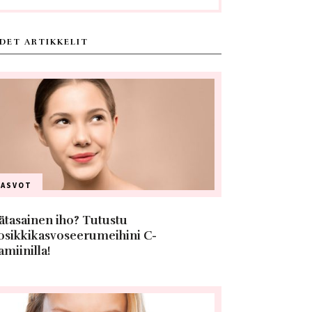
DET ARTIKKELIT
KASVOT
ätasainen iho? Tutustu
osikkikasvoseerumeihini C-
amiinilla!