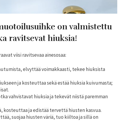
muotoilusuihke on valmistettu
ka ravitsevat hiuksia!
vat viisi ravitsevaa ainesosaa:
autumista, elvyttää voimakkaasti, tekee hiuksista
hiukseen ja kosteuttaa sekä estää hiuksia kuivumasta;
isat.
jotka vahvistavat hiuksia ja tekevät niistä paremman
, kosteuttaa ja edistää tervettä hiusten kasvua.
tää, suojaa hiusten väriä, tuo kiiltoa ja sillä on