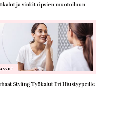
ökalut ja vinkit ripsien muotoiluun
KASVOT
rhaat Styling Työkalut Eri Hiustyypeille