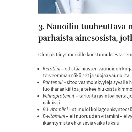
3. Nanoilin tuuheuttava 
parhaista ainesosista, jot
Olen pistänyt merkille koostumuksesta seuraa
Keratiini
– edistää hiusten vaurioiden korj
terveemmän näköiset ja suojaa vaurioilta.
Pantenoli
– sitoo vesimolekyylejä syvälle 
luo ihanaa kiiltoa ja tekee hiuksista kimmo
Vehnäproteiinit
– tärkeitä ravintoaineita, 
näköisiä.
B3-vitamiini
– stimuloi kollageenisynteesiä
E-vitamiini
– eli nuoruuden vitamiini – elvyt
ikääntymistä ehkäiseviä vaikutuksia.