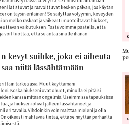
sille hämmästyttävää keveyttä, se onnistuu antamaan
seni latistuvat ja rasvoittuvat kesken päivän, jos käytän
r on täysin erilainen! Se säilyttää volyymin, keveyden
ni on melko raskaat ja vaikeasti muotoiltavat hiukset,
heuttavan vaikutuksen. Tästä voimme päätellä, että
 ja voit luottaa, että se antaa sinulle ihanan
Mu
n kevyt suihke, joka ei aiheuta
po
i saa niitä lässähtämään
ittäin tärkeä asia. Muut käyttämäni
leni. Koska hiukseni ovat ohuet, minulla ei pitäisi
eiden kanssa mitään ongelmia. Useimmissa tapauksissa
ua, ja hiukseni olivat jälleen lässähtäneet ja
 eri tavalla. Vihdoinkin voin malttaa mieleni ja olla
On oikeasti mahtavaa tietää, että se näyttää parhaalta
tämisestä.