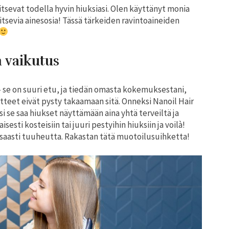
itsevat todella hyvin hiuksiasi. Olen käyttänyt monia
itsevia ainesosia! Tässä tärkeiden ravintoaineiden
n vaikutus
 se on suuri etu, ja tiedän omasta kokemuksestani,
teet eivät pysty takaamaan sitä. Onneksi Nanoil Hair
i se saa hiukset näyttämään aina yhtä terveiltä ja
sesti kosteisiin tai juuri pestyihin hiuksiin ja voilà!
nsaasti tuuheutta. Rakastan tätä muotoilusuihketta!