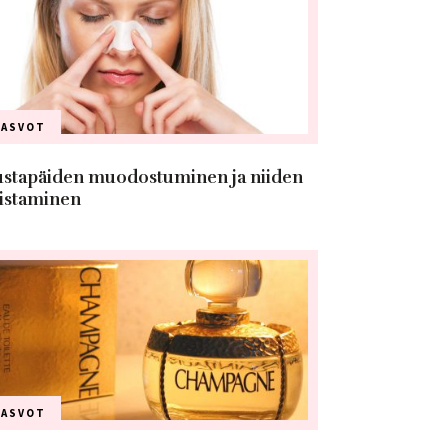
KASVOT
stapäiden muodostuminen ja niiden
istaminen
KASVOT