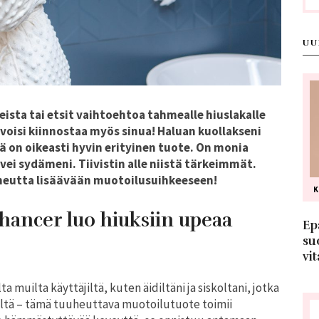
UU
sta tai etsit vaihtoehtoa tahmealle hiuslakalle
a voisi kiinnostaa myös sinua! Haluan kuollakseni
sä on oikeasti hyvin erityinen tuote. On monia
vei sydämeni. Tiivistin alle niistä tärkeimmät.
uheutta lisäävään muotoilusuihkeeseen!
hancer luo hiuksiin upeaa
Ep
su
vit
muilta käyttäjiltä, kuten äidiltäni ja siskoltani, jotka
eltä – tämä tuuheuttava muotoilutuote toimii