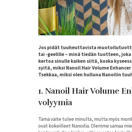
Jos pidät tuuheuttavista muotoilutuottei
tai -geelille – minä tiedän tuotteen, jok
kertoa sinulle kaiken siitä, koska kysees
syitä, miksi Nanoil Hair Volume Enhancer 
Tsekkaa, miksi olen hulluna Nanoilin tu
1. Nanoil Hair Volume En
volyymia
Tämä väite tulee minulta, mutta myös monilta 
ovat kokeilleet Nanoilia. Olemme samaa mi