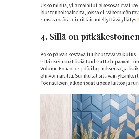
Usko minua, yllä mainitut ainesosat ovat rav
hiustenhoitoaineita, joissa oli vähemmän rav
runsas määrä oli erittäin miellyttävä yllätys.
4. Sillä on pitkäkestoine
Koko päivän kestävä tuuheuttava vaikutus –
että useimmat lisää tuuheutta lupaavat tuot
Volume Enhancer pitää lupauksensa, ja lisäks
elinvoimaisilta. Suihkutat sitä vain yksinkertai
Föönauksen jälkeen saat upeaa kiiltoa ja ru