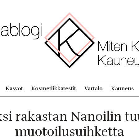
Kasvot
Kosmetiikkatestit
Vartalo
Kauneus
ksi rakastan Nanoilin t
muotoilusuihketta