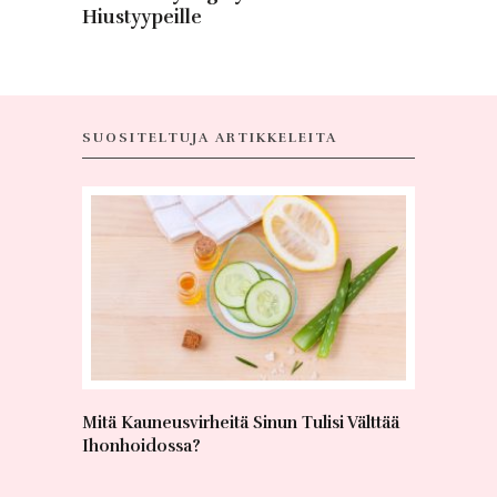
Hiustyypeille
SUOSITELTUJA ARTIKKELEITA
Mitä Kauneusvirheitä Sinun Tulisi Välttää
Mitä läm
Ihonhoidossa?
Tutustu s