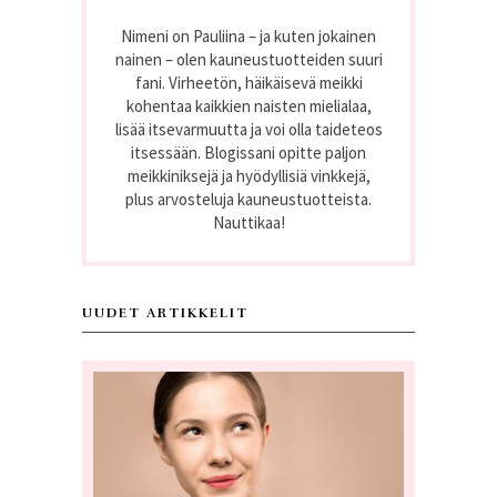
Nimeni on Pauliina – ja kuten jokainen
nainen – olen kauneustuotteiden suuri
fani. Virheetön, häikäisevä meikki
kohentaa kaikkien naisten mielialaa,
lisää itsevarmuutta ja voi olla taideteos
itsessään. Blogissani opitte paljon
meikkiniksejä ja hyödyllisiä vinkkejä,
plus arvosteluja kauneustuotteista.
Nauttikaa!
UUDET ARTIKKELIT