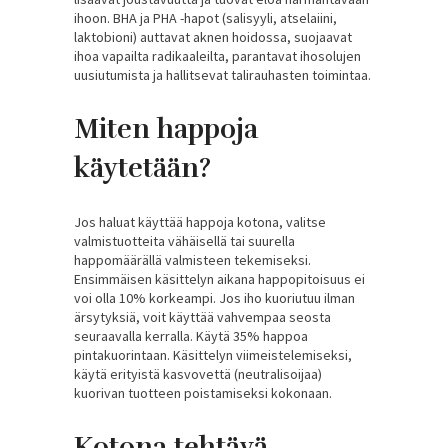
ihoon. BHA ja PHA -hapot (salisyyli, atselaiini,
laktobioni) auttavat aknen hoidossa, suojaavat
ihoa vapailta radikaaleilta, parantavat ihosolujen
uusiutumista ja hallitsevat talirauhasten toimintaa.
Miten happoja
käytetään?
Jos haluat käyttää happoja kotona, valitse
valmistuotteita vähäisellä tai suurella
happomäärällä valmisteen tekemiseksi.
Ensimmäisen käsittelyn aikana happopitoisuus ei
voi olla 10% korkeampi. Jos iho kuoriutuu ilman
ärsytyksiä, voit käyttää vahvempaa seosta
seuraavalla kerralla. Käytä 35% happoa
pintakuorintaan. Käsittelyn viimeistelemiseksi,
käytä erityistä kasvovettä (neutralisoijaa)
kuorivan tuotteen poistamiseksi kokonaan.
Kotona tehtävä