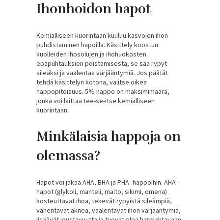
Ihonhoidon hapot
Kemialliseen kuorintaan kuuluu kasvojen ihon
puhdistaminen hapoilla. Käsittely koostuu
kuolleiden ihosolujen ja ihohuokosten
epäpuhtauksien poistamisesta, se saa rypyt
sileäksi ja vaalentaa värjääntymiä. Jos päätät
tehdä käsittelyn kotona, valitse oikea
happopitoisuus. 5% happo on maksimimäärä,
jonka voi laittaa tee-se-itse kemialliseen
kuorintaan.
Minkälaisia happoja on
olemassa?
Hapot voi jakaa AHA, BHA ja PHA -happoihin. AHA -
hapot (glykoli, manteli, maito, sikimi, omena)
kosteuttavat ihoa, tekevät rypyistä sileämpiä,
vähentävät aknea, vaalentavat ihon värjääntymiä,
lisäävät joustavuutta ja tuovat eloa harmahtavaan