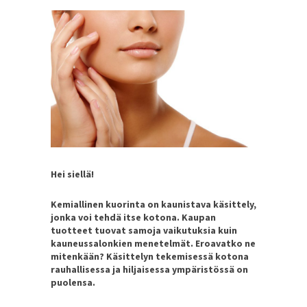
Hei siellä!
Kemiallinen kuorinta on kaunistava käsittely,
jonka voi tehdä itse kotona. Kaupan
tuotteet tuovat samoja vaikutuksia kuin
kauneussalonkien menetelmät. Eroavatko ne
mitenkään? Käsittelyn tekemisessä kotona
rauhallisessa ja hiljaisessa ympäristössä on
puolensa.