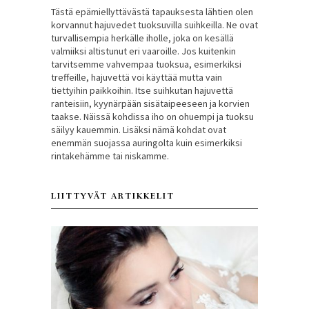
Tästä epämiellyttävästä tapauksesta lähtien olen
korvannut hajuvedet tuoksuvilla suihkeilla. Ne ovat
turvallisempia herkälle iholle, joka on kesällä
valmiiksi altistunut eri vaaroille. Jos kuitenkin
tarvitsemme vahvempaa tuoksua, esimerkiksi
treffeille, hajuvettä voi käyttää mutta vain
tiettyihin paikkoihin. Itse suihkutan hajuvettä
ranteisiin, kyynärpään sisätaipeeseen ja korvien
taakse. Näissä kohdissa iho on ohuempi ja tuoksu
säilyy kauemmin. Lisäksi nämä kohdat ovat
enemmän suojassa auringolta kuin esimerkiksi
rintakehämme tai niskamme.
LIITTYVÄT ARTIKKELIT