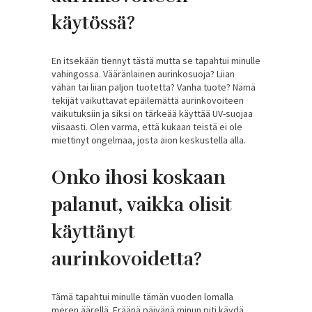
käytössä?
En itsekään tiennyt tästä mutta se tapahtui minulle
vahingossa. Vääränlainen aurinkosuoja? Liian
vähän tai liian paljon tuotetta? Vanha tuote? Nämä
tekijät vaikuttavat epäilemättä aurinkovoiteen
vaikutuksiin ja siksi on tärkeää käyttää UV-suojaa
viisaasti. Olen varma, että kukaan teistä ei ole
miettinyt ongelmaa, josta aion keskustella alla.
Onko ihosi koskaan
palanut, vaikka olisit
käyttänyt
aurinkovoidetta?
Tämä tapahtui minulle tämän vuoden lomalla
meren äärellä. Eräänä päivänä minun piti käydä