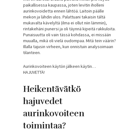
paikallisessa kaupassa, joten levitin iholleni
aurinkovoidetta ennen lähtöä. Laitoin päälle
mekon ja lähdin ulos. Palattuani takaisin tältä
mukavalta kävelyltä (ilma ei ollut niin lämmin),
rintakehäni punersi ja oli täynnä kipeitä rakkuloita.
Punaisuutta oli vain tässä kohdassa, ei missään
muualla, mikä oli vielä oudompaa. Mitä tein väärin?
Illalla tajusin virheen, kun onnistuin analysoimaan
tilanteen.
Aurinkovoiteen käytön jälkeen käytin…
HAJUVETTÄ!
Heikentävätkö
hajuvedet
aurinkovoiteen
toimintaa?