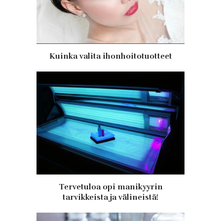
Kuinka valita ihonhoitotuotteet
Tervetuloa opi manikyyrin
tarvikkeista ja välineistä!