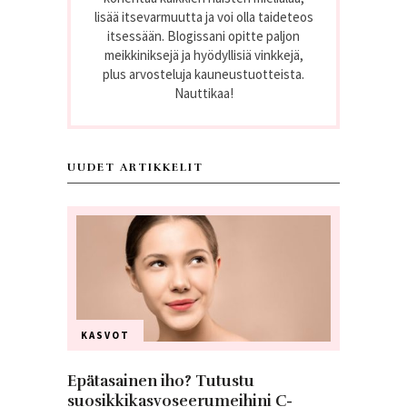
lisää itsevarmuutta ja voi olla taideteos
itsessään. Blogissani opitte paljon
meikkiniksejä ja hyödyllisiä vinkkejä,
plus arvosteluja kauneustuotteista.
Nauttikaa!
UUDET ARTIKKELIT
KASVOT
Epätasainen iho? Tutustu
suosikkikasvoseerumeihini C-