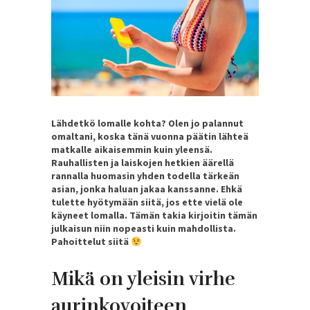
Lähdetkö lomalle kohta? Olen jo palannut
omaltani, koska tänä vuonna päätin lähteä
matkalle aikaisemmin kuin yleensä.
Rauhallisten ja laiskojen hetkien äärellä
rannalla huomasin yhden todella tärkeän
asian, jonka haluan jakaa kanssanne. Ehkä
tulette hyötymään siitä, jos ette vielä ole
käyneet lomalla. Tämän takia kirjoitin tämän
julkaisun niin nopeasti kuin mahdollista.
Pahoittelut siitä
Mikä on yleisin virhe
aurinkovoiteen