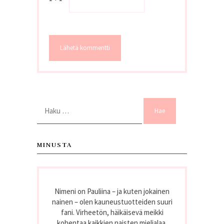
Haku:
MINUSTA
Nimeni on Pauliina – ja kuten jokainen
nainen – olen kauneustuotteiden suuri
fani. Virheetön, häikäisevä meikki
kohentaa kaikkien naisten mielialaa,