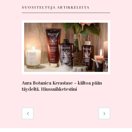
SUOSITELTUJA ARTIKKELEITA
Aura Botanica Kerastase – kiiltoa pään
Kosmetii
täydeltä. Hiussuihketestini
tuotteet 