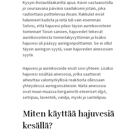
Kysyin ihotautilääkäriltä apua. Kävin vastaanotolla
jo seuraavana päivänä saadakseni jotain, joka
rauhoittaisi polttelevaa ihoani. Rakkulat eivät
halunneet kadota ja niitä tuli vain enemmän.
Selvisi, että hajuvesi pilasi täysin aurinkovoiteen
toiminnan! Toisin sanoen, hajuvedet tekevät
aurinkovoiteista toimintakyvyttömän ja lisäksi
hajuvesi oli pääsyy auringonpolttamiin. Se ei ollut
täysin auringon syytä, vaan hajuveden ainesosien
syytä.
Hajuvesi ja aurinkovoide eivät sovi yhteen. Lisäksi
hajuvesi sisältää ainesosia, jotka saattavat
aiheuttaa valomyrkyllisiä reaktioita ollessaan
yhteydessä auringonsäteisiin. Näitä ainesosia
ovat muun muassa bergamotti eteeriset öljyt,
setripuu, laventeli, vanilja, myski ja santelipuu.
Miten käyttää hajuvesiä
kesällä?