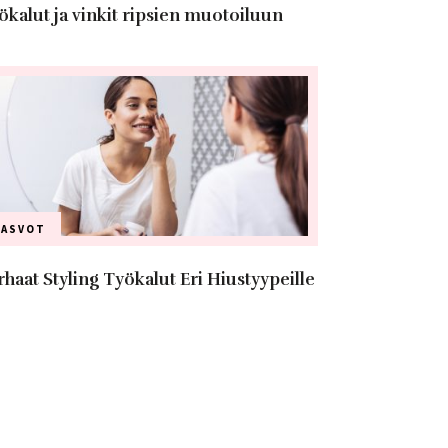
ökalut ja vinkit ripsien muotoiluun
KASVOT
rhaat Styling Työkalut Eri Hiustyypeille