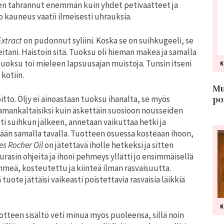
 olen tahrannut enemmän kuin yhdet petivaatteet ja
o kauneus vaatii ilmeisesti uhrauksia.
Extract
on pudonnut syliini. Koska se on suihkugeeli, se
eitani. Haistoin sitä. Tuoksu oli hieman makea ja samalla
 tuoksu toi mieleen lapsuusajan muistoja. Tunsin itseni
kotiin.
Mu
tto. Öljy ei ainoastaan tuoksu ihanalta, se myös
po
samankaltaisiksi kuin äskettäin suosioon nousseiden
ti suihkun jälkeen, annetaan vaikuttaa hetki ja
ään samalla tavalla. Tuotteen osuessa kosteaan ihoon,
es Rocher Oil
on jätettävä iholle hetkeksi ja sitten
rasin ohjeita ja ihoni pehmeys yllätti jo ensimmäisellä
ehmeä, kosteutettu ja kiinteä ilman rasvaisuutta.
ote jättäisi vaikeasti poistettavia rasvaisia läikkiä
otteen sisältö veti minua myös puoleensa, sillä noin