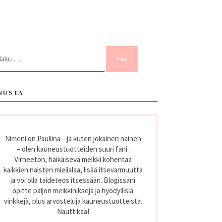
ku:
NUSTA
Nimeni on Pauliina – ja kuten jokainen nainen
– olen kauneustuotteiden suuri fani.
Virheetön, häikäisevä meikki kohentaa
kaikkien naisten mielialaa, lisää itsevarmuutta
ja voi olla taideteos itsessään. Blogissani
opitte paljon meikkiniksejä ja hyödyllisiä
vinkkejä, plus arvosteluja kauneustuotteista.
Nauttikaa!