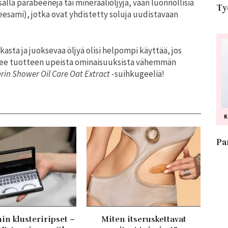
sällä parabeeneja tai mineraaliöljyjä, vaan luonnollisia
Ty
eesami), jotka ovat yhdistetty soluja uudistavaan
asta ja juoksevaa öljyä olisi helpompi käyttää, jos
 tee tuotteen upeista ominaisuuksista vähemmän
rin Shower Oil Care Oat Extract
-suihkugeeliä!
Pa
in klusteriripset –
Miten itseruskettavat