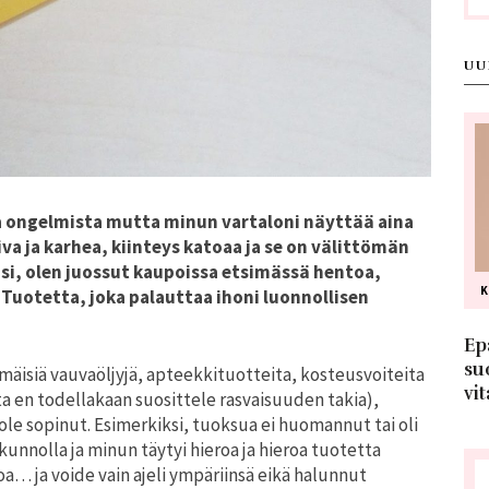
UU
ta ongelmista mutta minun vartaloni näyttää aina
iva ja karhea, kiinteys katoaa ja se on välittömän
si, olen juossut kaupoissa etsimässä hentoa,
 Tuotetta, joka palauttaa ihoni luonnollisen
Ep
su
äisiä vauvaöljyjä, apteekkituotteita, kosteusvoiteita
vit
ta en todellakaan suosittele rasvaisuuden takia),
e sopinut. Esimerkiksi, tuoksua ei huomannut tai oli
 kunnolla ja minun täytyi hieroa ja hieroa tuotetta
a… ja voide vain ajeli ympäriinsä eikä halunnut