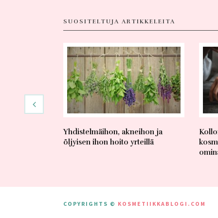
SUOSITELTUJA ARTIKKELEITA
Yhdistelmäihon, akneihon ja
Kollo
öljyisen ihon hoito yrteillä
kosme
omina
COPYRIGHTS ©
KOSMETIIKKABLOGI.COM