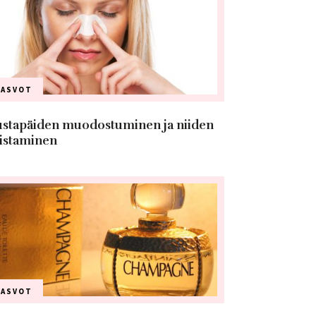
KASVOT
stapäiden muodostuminen ja niiden
istaminen
KASVOT