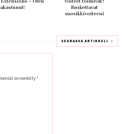
 Extensions – Olen
voiteet toimivat?
rakastunut!
Ruskettavat
suosikkivoiteeni
SEURAAVA ARTIKKELI
t kentät on merkitty
*