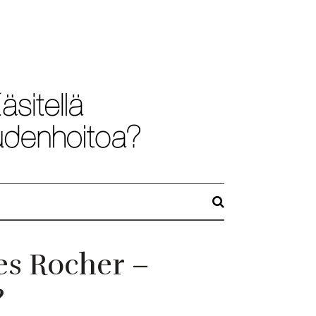
es Rocher –
?