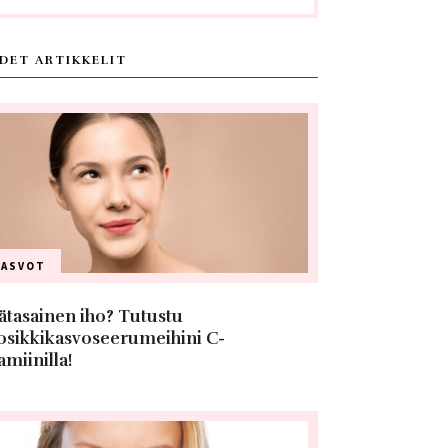
DET ARTIKKELIT
KASVOT
ätasainen iho? Tutustu
osikkikasvoseerumeihini C-
amiinilla!