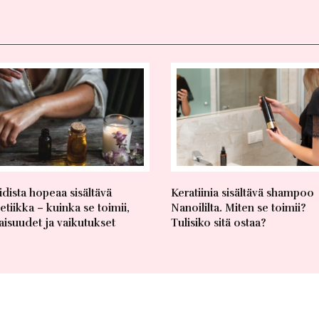
idista hopeaa sisältävä
Keratiinia sisältävä shampoo
tiikka – kuinka se toimii,
Nanoililta. Miten se toimii?
isuudet ja vaikutukset
Tulisiko sitä ostaa?