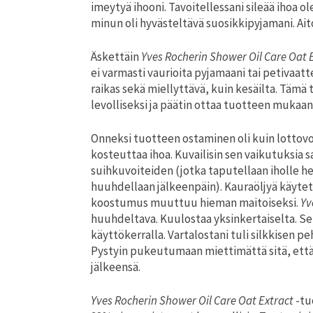
imeytyä ihooni. Tavoitellessani sileää ihoa
minun oli hyvästeltävä suosikkipyjamani. Ait
Äskettäin
Yves Rocherin
Shower Oil Care Oat 
ei varmasti vaurioita pyjamaani tai petivaatt
raikas sekä miellyttävä, kuin kesäilta. Tämä
levolliseksi ja päätin ottaa tuotteen mukaan 
Onneksi tuotteen ostaminen oli kuin lottovoi
kosteuttaa ihoa. Kuvailisin sen vaikutuksia 
suihkuvoiteiden (jotka taputellaan iholle he
huuhdellaan jälkeenpäin). Kauraöljyä käytet
koostumus muuttuu hieman maitoiseksi.
Yv
huuhdeltava. Kuulostaa yksinkertaiselta. Seu
käyttökerralla. Vartalostani tuli silkkisen p
Pystyin pukeutumaan miettimättä sitä, että tu
jälkeensä.
Yves Rocherin Shower Oil Care Oat Extract
-tu