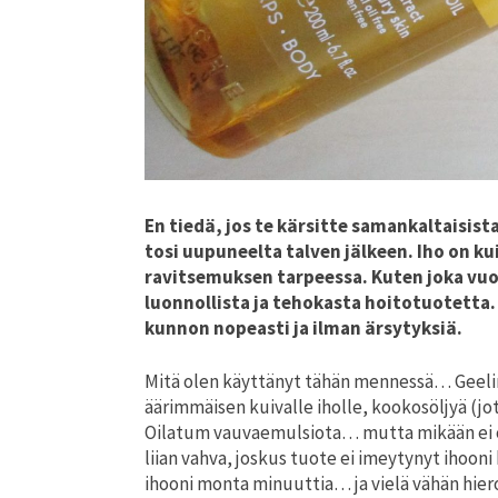
En tiedä, jos te kärsitte samankaltaisis
tosi uupuneelta talven jälkeen. Iho on ku
ravitsemuksen tarpeessa. Kuten joka vuo
luonnollista ja tehokasta hoitotuotetta.
kunnon nopeasti ja ilman ärsytyksiä.
Mitä olen käyttänyt tähän mennessä… Geelim
äärimmäisen kuivalle iholle, kookosöljyä (jo
Oilatum vauvaemulsiota… mutta mikään ei ol
liian vahva, joskus tuote ei imeytynyt ihooni
ihooni monta minuuttia… ja vielä vähän hiero