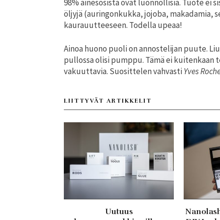
98% ainesosista ovat luonnollisia. Tuote ei si
öljyjä (auringonkukka, jojoba, makadamia, s
kaurauutteeseen. Todella upeaa!
Ainoa huono puoli on annostelijan puute. Liuk
pullossa olisi pumppu. Tämä ei kuitenkaan
vakuuttavia. Suosittelen vahvasti
Yves Roche
LIITTYVÄT ARTIKKELIT
Uutuus
Nanolash