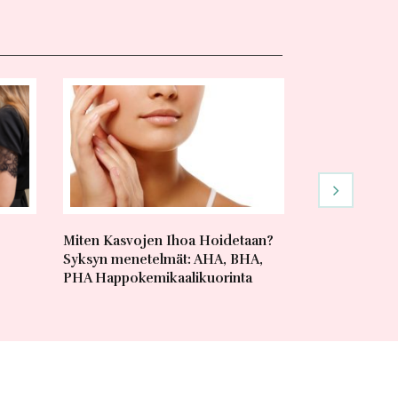
Miten Kasvojen Ihoa Hoidetaan?
Virheetön Mas
Syksyn menetelmät: AHA, BHA,
Sen!
PHA Happokemikaalikuorinta