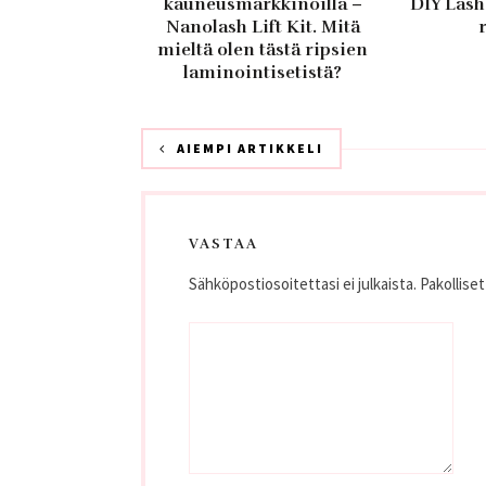
kauneusmarkkinoilla –
DIY Lash
Nanolash Lift Kit. Mitä
mieltä olen tästä ripsien
laminointisetistä?
AIEMPI ARTIKKELI
VASTAA
Sähköpostiosoitettasi ei julkaista.
Pakollise