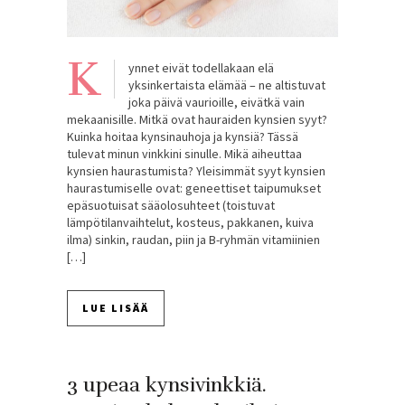
K
ynnet eivät todellakaan elä
yksinkertaista elämää – ne altistuvat
joka päivä vaurioille, eivätkä vain
mekaanisille. Mitkä ovat hauraiden kynsien syyt?
Kuinka hoitaa kynsinauhoja ja kynsiä? Tässä
tulevat minun vinkkini sinulle. Mikä aiheuttaa
kynsien haurastumista? Yleisimmät syyt kynsien
haurastumiselle ovat: geneettiset taipumukset
epäsuotuisat sääolosuhteet (toistuvat
lämpötilanvaihtelut, kosteus, pakkanen, kuiva
ilma) sinkin, raudan, piin ja B-ryhmän vitamiinien
[…]
LUE LISÄÄ
3 upeaa kynsivinkkiä.