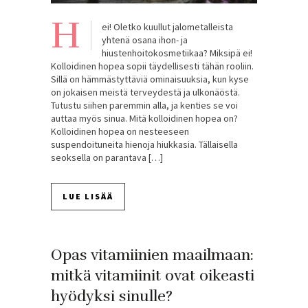
H
ei! Oletko kuullut jalometalleista
yhtenä osana ihon- ja
hiustenhoitokosmetiikaa? Miksipä ei!
Kolloidinen hopea sopii täydellisesti tähän rooliin.
Sillä on hämmästyttäviä ominaisuuksia, kun kyse
on jokaisen meistä terveydestä ja ulkonäöstä.
Tutustu siihen paremmin alla, ja kenties se voi
auttaa myös sinua. Mitä kolloidinen hopea on?
Kolloidinen hopea on nesteeseen
suspendoituneita hienoja hiukkasia. Tällaisella
seoksella on parantava […]
LUE LISÄÄ
Opas vitamiinien maailmaan:
mitkä vitamiinit ovat oikeasti
hyödyksi sinulle?