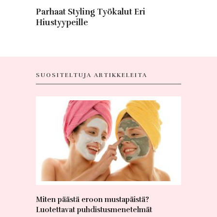
Parhaat Styling Työkalut Eri
Hiustyypeille
SUOSITELTUJA ARTIKKELEITA
Miten päästä eroon mustapäistä?
Selvitin
Luotettavat puhdistusmenetelmät
ripsienpi