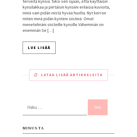
terveitä kynsiä. Siksi sen sijaan, että käyttäisin
kynsilakkaa ja piirtäisin kynsiini erilaisia kuvioita,
minä vain pidän niistä hyvää huolta. Nyt kerron
miten minä pidän kynteni siistinä. Omat
menetelmäni siisteille kynsille Vähemmän on
enemmän Se […]
LUE LISÄÄ
LATAA LISÄÄ ARTIKKELEITA
Haku:
MINUSTA