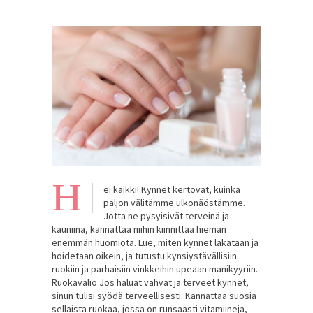
H
ei kaikki! Kynnet kertovat, kuinka
paljon välitämme ulkonäöstämme.
Jotta ne pysyisivät terveinä ja
kauniina, kannattaa niihin kiinnittää hieman
enemmän huomiota. Lue, miten kynnet lakataan ja
hoidetaan oikein, ja tutustu kynsiystävällisiin
ruokiin ja parhaisiin vinkkeihin upeaan manikyyriin.
Ruokavalio Jos haluat vahvat ja terveet kynnet,
sinun tulisi syödä terveellisesti. Kannattaa suosia
sellaista ruokaa, jossa on runsaasti vitamiineja,