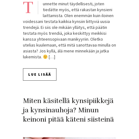
T
unnette minut täydellisesti, joten
tiedätte myös, että rakastan kynsieni
laittamista. Olen enemmän kuin iloinen
voidessani testata kaikkia kynsiin liittyviä uusia
trendejä. Ei siis ole mikään yllätys, että päätin
testata myös trendiä, joka keskittyy meikkisi
kanssa yhteensopivaan manikyyriin. Oletko
utelias kuulemaan, että mitä sanottavaa minulla on
asiasta? Jos kyllä, älä mene minnekään ja jatka
lukemista.
[…]
LUE LISÄÄ
Miten käsitellä kynsipiikkejä
ja kynsinauhoja? Minun
keinoni pitää käteni siisteinä