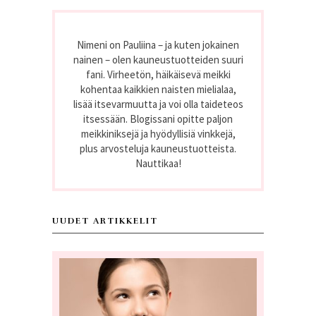
Nimeni on Pauliina – ja kuten jokainen
nainen – olen kauneustuotteiden suuri
fani. Virheetön, häikäisevä meikki
kohentaa kaikkien naisten mielialaa,
lisää itsevarmuutta ja voi olla taideteos
itsessään. Blogissani opitte paljon
meikkiniksejä ja hyödyllisiä vinkkejä,
plus arvosteluja kauneustuotteista.
Nauttikaa!
UUDET ARTIKKELIT