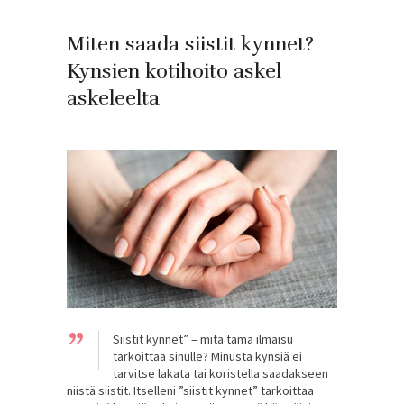
Miten saada siistit kynnet?
Kynsien kotihoito askel
askeleelta
”
Siistit kynnet” – mitä tämä ilmaisu
tarkoittaa sinulle? Minusta kynsiä ei
tarvitse lakata tai koristella saadakseen
niistä siistit. Itselleni ”siistit kynnet” tarkoittaa