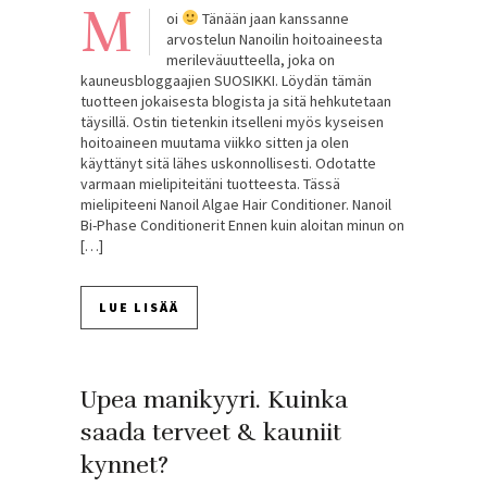
M
oi
Tänään jaan kanssanne
arvostelun Nanoilin hoitoaineesta
merileväuutteella, joka on
kauneusbloggaajien SUOSIKKI. Löydän tämän
tuotteen jokaisesta blogista ja sitä hehkutetaan
täysillä. Ostin tietenkin itselleni myös kyseisen
hoitoaineen muutama viikko sitten ja olen
käyttänyt sitä lähes uskonnollisesti. Odotatte
varmaan mielipiteitäni tuotteesta. Tässä
mielipiteeni Nanoil Algae Hair Conditioner. Nanoil
Bi-Phase Conditionerit Ennen kuin aloitan minun on
[…]
LUE LISÄÄ
Upea manikyyri. Kuinka
saada terveet & kauniit
kynnet?