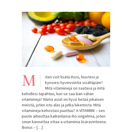
M
iten voit lisätä ihosi, hiustesi ja
kynsiesi hyvinvointia sisältäpäin?
Mitä vitamiineja on saatava ja mitä
kehollesi tapahtuu, kun se saa liian vähän
vitamiineja? Nämä asiat on hyvä tietää jokaisen
meistä, joten istu alas ja jatka lukemista. Mitä
vitamiineja kehostasi puuttuu? A-VITAMIINI – sen
puute aiheuttaa kaikenlaisia iho-ongelmia, joten
sinun kannattaa ottaa a-vitamiinia lisäravinteena.
Bonus – […]